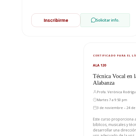
Inscribirme
Solicitar info.
CERTIFICADO PARA EL L
ALA 120
Técnica Vocal en l
Alabanza
Profa. Verónica Rodríg
Martes 7 a 9:50 pm
3 de noviembre – 24 de
Este curso proporciona 
bíblicos, musicales y té
desarrollar una direcció
uso adecuado de la voz.