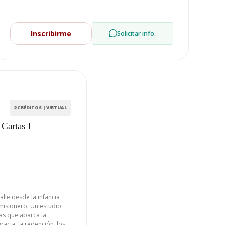
Inscribirme
Solicitar info.
2 CRÉDITOS | VIRTUAL
Cartas I
alle desde la infancia
 misionero. Un estudio
tas que abarca la
 gracia, la redención, los