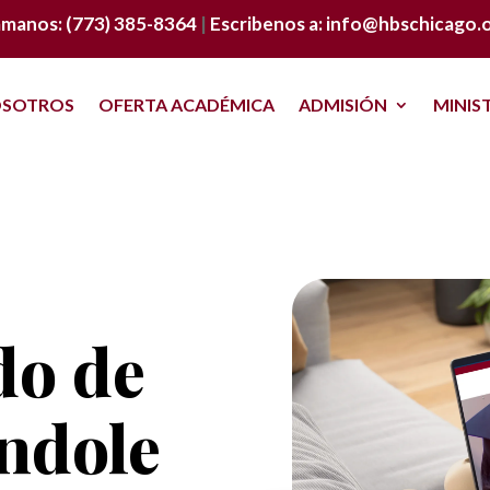
amanos: (773) 385-8364
|
Escribenos a: info@hbschicago.
SOTROS
OFERTA ACADÉMICA
ADMISIÓN
MINIS
do de
ndole