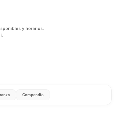
isponibles y horarios.
i.
banza
Compendio