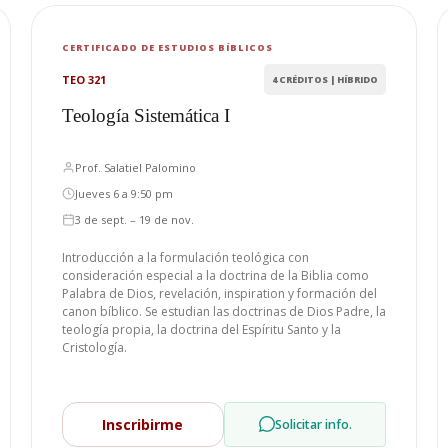
CERTIFICADO DE ESTUDIOS BÍBLICOS
TEO 321
4 CRÉDITOS | HÍBRIDO
Teología Sistemática I
Prof. Salatiel Palomino
Jueves 6 a 9:50 pm
3 de sept. – 19 de nov.
Introducción a la formulación teológica con
consideración especial a la doctrina de la Biblia como
Palabra de Dios, revelación, inspiration y formación del
canon bíblico. Se estudian las doctrinas de Dios Padre, la
teología propia, la doctrina del Espíritu Santo y la
Cristología.
Inscribirme
Solicitar info.