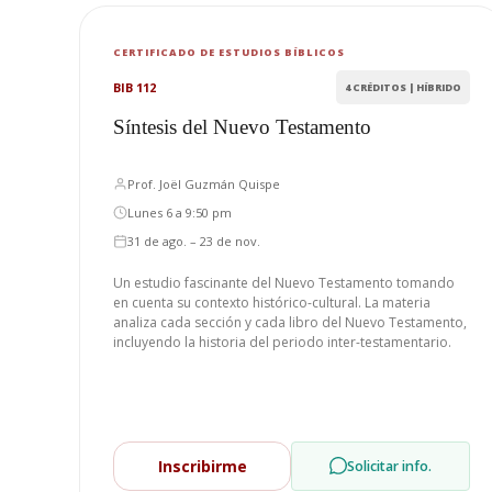
CERTIFICADO DE ESTUDIOS BÍBLICOS
BIB 112
4 CRÉDITOS | HÍBRIDO
Síntesis del Nuevo Testamento
Prof. Joël Guzmán Quispe
Lunes 6 a 9:50 pm
31 de ago. – 23 de nov.
Un estudio fascinante del Nuevo Testamento tomando
en cuenta su contexto histórico-cultural. La materia
analiza cada sección y cada libro del Nuevo Testamento,
incluyendo la historia del periodo inter-testamentario.
Inscribirme
Solicitar info.