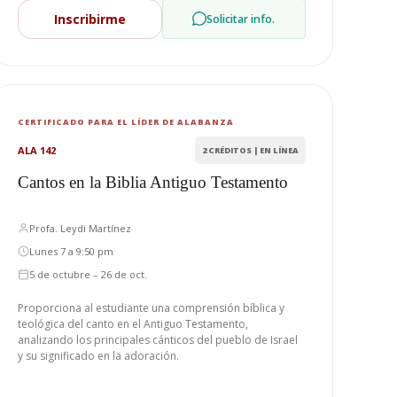
Inscribirme
Solicitar info.
CERTIFICADO PARA EL LÍDER DE ALABANZA
ALA 142
2 CRÉDITOS | EN LÍNEA
Cantos en la Biblia Antiguo Testamento
Profa. Leydi Martínez
Lunes 7 a 9:50 pm
5 de octubre – 26 de oct.
Proporciona al estudiante una comprensión bíblica y
teológica del canto en el Antiguo Testamento,
analizando los principales cánticos del pueblo de Israel
y su significado en la adoración.