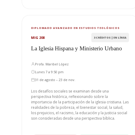
DIPLOMADO AVANZADO EN ESTUDIOS TEOLÓGICOS
MIG 208
3 CRÉDITOS | EN LÍNEA
La Iglesia Hispana y Ministerio Urbano
Profa. Maribel López
Lunes 7 a 9:50 pm
31 de agosto – 23 de nov.
Los desafíos sociales se examinan desde una
perspectiva histórica, reflexionando sobre la
importancia de la participación de la iglesia cristiana. Las
realidades de la pobreza, el bienestar social, la salud,
los prejuicios, el racismo, la educación y la justicia social
son consideradas desde una perspectiva bíblica.