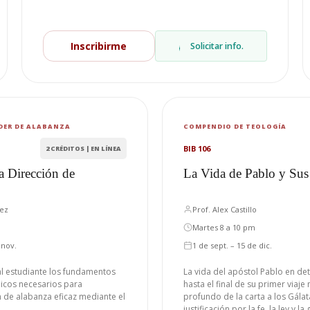
Inscribirme
Solicitar info.
ÍDER DE ALABANZA
COMPENDIO DE TEOLOGÍA
BIB 106
2 CRÉDITOS | EN LÍNEA
a Dirección de
La Vida de Pablo y Sus 
uez
Prof. Alex Castillo
Martes 8 a 10 pm
 nov.
1 de sept. – 15 de dic.
al estudiante los fundamentos
La vida del apóstol Pablo en det
cnicos necesarios para
hasta el final de su primer viaje
n de alabanza eficaz mediante el
profundo de la carta a los Gála
justificación por la fe, la ley y la