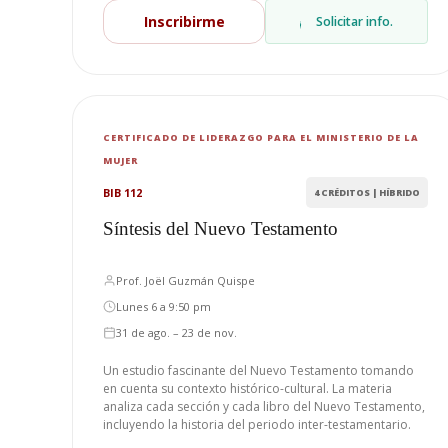
Inscribirme
Solicitar info.
CERTIFICADO DE LIDERAZGO PARA EL MINISTERIO DE LA
MUJER
BIB 112
4 CRÉDITOS | HÍBRIDO
Síntesis del Nuevo Testamento
Prof. Joël Guzmán Quispe
Lunes 6 a 9:50 pm
31 de ago. – 23 de nov.
Un estudio fascinante del Nuevo Testamento tomando
en cuenta su contexto histórico-cultural. La materia
analiza cada sección y cada libro del Nuevo Testamento,
incluyendo la historia del periodo inter-testamentario.