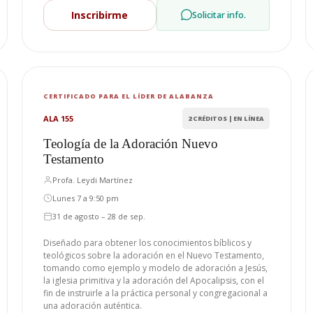
Inscribirme
Solicitar info.
CERTIFICADO PARA EL LÍDER DE ALABANZA
ALA 155
2 CRÉDITOS | EN LÍNEA
Teología de la Adoración Nuevo
Testamento
Profa. Leydi Martínez
Lunes 7 a 9:50 pm
31 de agosto – 28 de sep.
Diseñado para obtener los conocimientos bíblicos y
teológicos sobre la adoración en el Nuevo Testamento,
tomando como ejemplo y modelo de adoración a Jesús,
la iglesia primitiva y la adoración del Apocalipsis, con el
fin de instruirle a la práctica personal y congregacional a
una adoración auténtica.