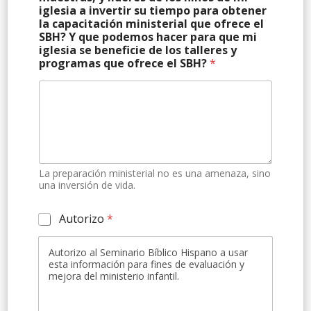
iglesia a invertir su tiempo para obtener
la capacitación ministerial que ofrece el
SBH? Y que podemos hacer para que mi
iglesia se beneficie de los talleres y
programas que ofrece el SBH?
*
La preparación ministerial no es una amenaza, sino
una inversión de vida.
A
Autorizo
*
u
t
Autorizo al Seminario Bíblico Hispano a usar
o
esta información para fines de evaluación y
r
mejora del ministerio infantil.
i
z
a