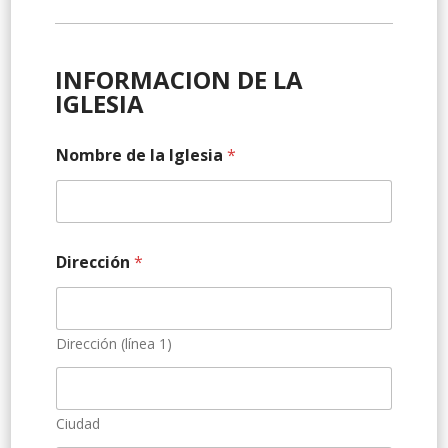
s
e
n
INFORMACION DE LA
u
IGLESIA
e
s
t
Nombre de la Iglesia
*
r
a
a
s
í
,
Dirección
*
Dirección (línea 1)
Ciudad